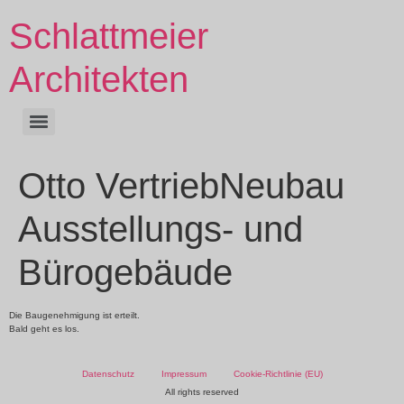
Schlattmeier
Architekten
Otto VertriebNeubau
Ausstellungs- und
Bürogebäude
Die Baugenehmigung ist erteilt.
Bald geht es los.
Datenschutz
Impressum
Cookie-Richtlinie (EU)
All rights reserved