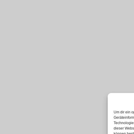
Um dir ein o
Geräteinfor
Technologien
dieser Websi
können best