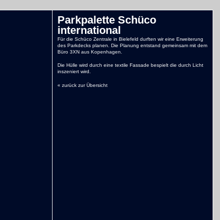
Parkpalette Schüco
international
Für die Schüco Zentrale in Bielefeld durften wir eine Erweiterung
des Parkdecks planen. Die Planung entstand gemeinsam mit dem
Büro 3XN aus Kopenhagen.
Die Hülle wird durch eine textile Fassade bespielt die durch Licht
inszeniert wird.
« zurück zur Übersicht