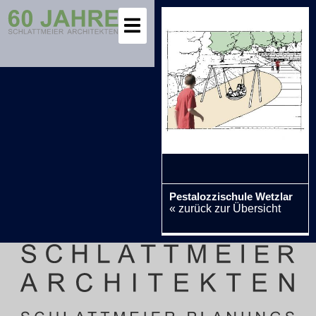
Pestalozzischule Wetzlar
« zurück zur Übersicht