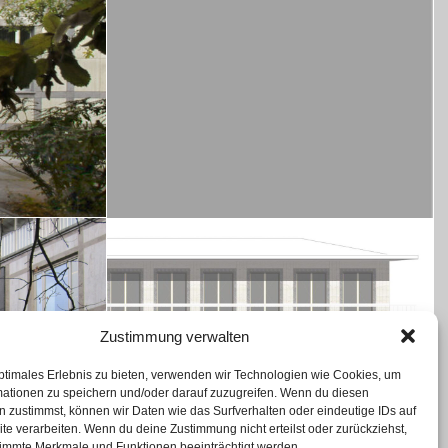
Zustimmung verwalten
ptimales Erlebnis zu bieten, verwenden wir Technologien wie Cookies, um
mationen zu speichern und/oder darauf zuzugreifen. Wenn du diesen
 zustimmst, können wir Daten wie das Surfverhalten oder eindeutige IDs auf
te verarbeiten. Wenn du deine Zustimmung nicht erteilst oder zurückziehst,
immte Merkmale und Funktionen beeinträchtigt werden.