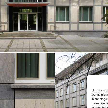
Um dir ein o
Geräteinfor
Technologien
dieser Websi
können best