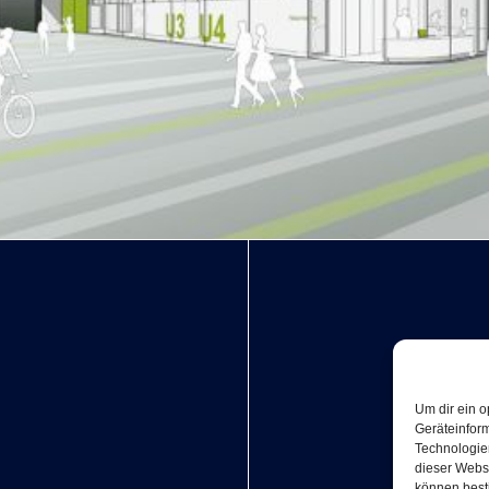
Um dir ein o
Geräteinfor
Technologien
dieser Websi
können best