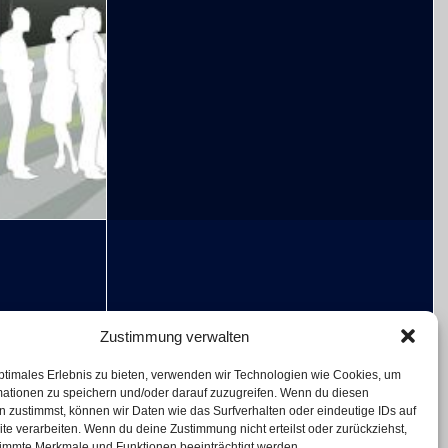
Zustimmung verwalten
ptimales Erlebnis zu bieten, verwenden wir Technologien wie Cookies, um
mationen zu speichern und/oder darauf zuzugreifen. Wenn du diesen
 zustimmst, können wir Daten wie das Surfverhalten oder eindeutige IDs auf
te verarbeiten. Wenn du deine Zustimmung nicht erteilst oder zurückziehst,
immte Merkmale und Funktionen beeinträchtigt werden.