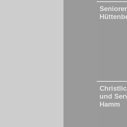
Seniore
Hüttenb
Christli
und Ser
Hamm