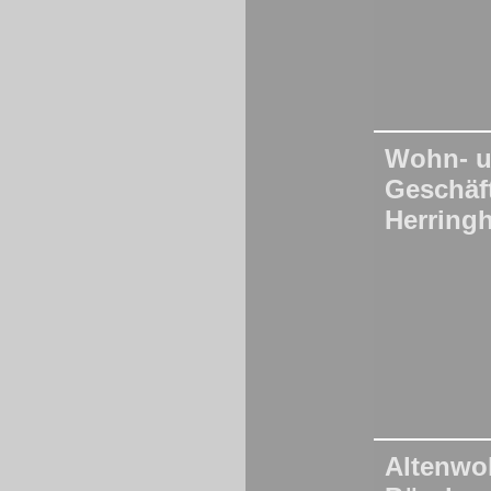
Wohn- 
Geschäf
Herring
Altenwo