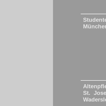
Studen
Münche
Altenpf
St. Jose
Wadersl