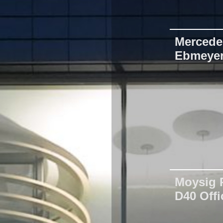
Mercede
Ebmeye
Moysig 
D40 Offi