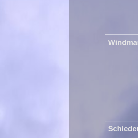
Windma
Schiede