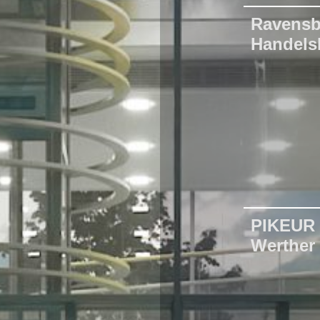
Ravensb
Handels
PIKEUR 
Werther